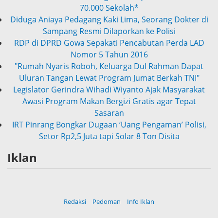
Sampang Resmi Dilaporkan ke Polisi
RDP di DPRD Gowa Sepakati Pencabutan Perda LAD
Nomor 5 Tahun 2016
"Rumah Nyaris Roboh, Keluarga Dul Rahman Dapat
Uluran Tangan Lewat Program Jumat Berkah TNI"
Legislator Gerindra Wihadi Wiyanto Ajak Masyarakat
Awasi Program Makan Bergizi Gratis agar Tepat
Sasaran
IRT Pinrang Bongkar Dugaan ‘Uang Pengaman’ Polisi,
Setor Rp2,5 Juta tapi Solar 8 Ton Disita
Prabowo: Kepemimpinan Tak Bisa Dihadiahkan, Lahir
Lewat Kesulitan dan Keberanian*
Iklan
Redaksi
Pedoman
Info Iklan
Copyright ©
2026 Persnews