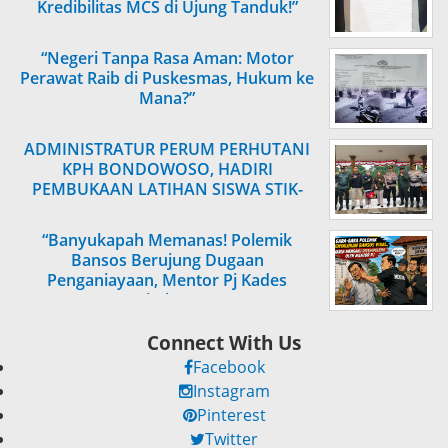
Kredibilitas MCS di Ujung Tanduk!”
“Negeri Tanpa Rasa Aman: Motor
Perawat Raib di Puskesmas, Hukum ke
Mana?”
ADMINISTRATUR PERUM PERHUTANI
KPH BONDOWOSO, HADIRI
PEMBUKAAN LATIHAN SISWA STIK-
PTIK DIWATUKOSEK
“Banyukapah Memanas! Polemik
Bansos Berujung Dugaan
Penganiayaan, Mentor Pj Kades
Ditahan”
Connect With Us
Facebook
Instagram
Pinterest
Twitter