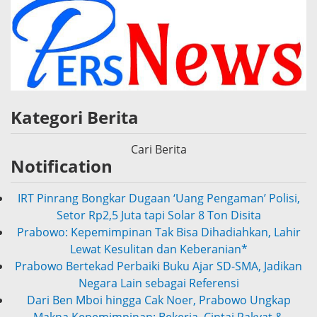
Kategori Berita
Cari Berita
Notification
IRT Pinrang Bongkar Dugaan ‘Uang Pengaman’ Polisi,
Prabowo: Kepemimpinan Tak Bisa Dihadiahkan, Lahir
Setor Rp2,5 Juta tapi Solar 8 Ton Disita
Lewat Kesulitan dan Keberanian*
Prabowo Bertekad Perbaiki Buku Ajar SD-SMA, Jadikan
Negara Lain sebagai Referensi
Dari Ben Mboi hingga Cak Noer, Prabowo Ungkap
Makna Kepemimpinan: Bekerja, Cintai Rakyat &
Gunakan Akal Sehat