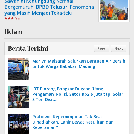
Sawah di Kedungdung Kembali
Bergemuruh, BPBD Telusuri Fenomena
yang Masih Menjadi Teka-teki
Iklan
Berita Terkini
Prev
Next
Marlyn Maisarah Salurkan Bantuan Air Bersih
untuk Warga Babakan Madang
IRT Pinrang Bongkar Dugaan ‘Uang
Pengaman’ Polisi, Setor Rp2,5 Juta tapi Solar
8 Ton Disita
Prabowo: Kepemimpinan Tak Bisa
Dihadiahkan, Lahir Lewat Kesulitan dan
Keberanian*