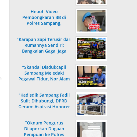
Jalani Perawatan Intensif
Heboh Video
Pembongkaran BB di
Polres Sampang,
Warganet: “Mana Mungkin
Orang Luar Bisa Masuk!”
“Karapan Sapi Terusir dari
Rumahnya Sendiri:
Bangkalan Gagal Jaga
Warisan”
“Skandal Disdukcapil
Sampang Meledak!
h
Pegawai Tidur, Nor Alam
Bungkam, Publik Murka”
"Kadisdik Sampang Fadli
Sulit Dihubungi, DPRD
Geram: Aspirasi Honorer
Lebih 10 Tahun Tak
Digubris"
“Oknum Pengurus
Dilaporkan Dugaan
Penipuan ke Polres