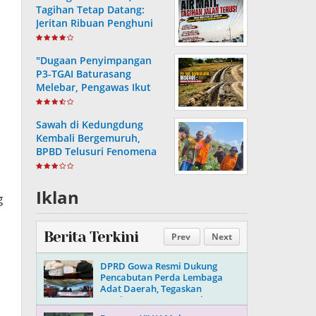
Tagihan Tetap Datang:
Jeritan Ribuan Penghuni
Kokoh City Bangkalan
"Dugaan Penyimpangan
P3-TGAI Baturasang
Melebar, Pengawas Ikut
Masuk Bidikan"
Sawah di Kedungdung
Kembali Bergemuruh,
BPBD Telusuri Fenomena
yang Masih Menjadi Teka-
teki
Iklan
g
Berita Terkini
Prev
Next
DPRD Gowa Resmi Dukung
Pencabutan Perda Lembaga
Adat Daerah, Tegaskan
Komitmen Jaga Marwah
Kesultanan Gowa