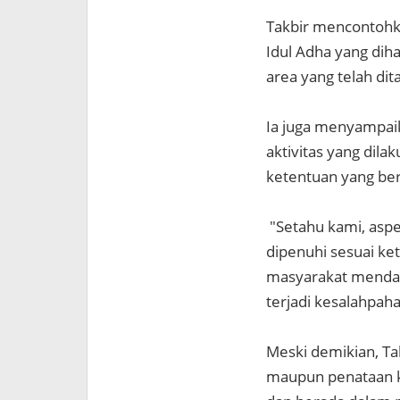
Takbir mencontohk
Idul Adha yang diha
area yang telah dita
Ia juga menyampai
aktivitas yang dil
ketentuan yang ber
"Setahu kami, aspe
dipenuhi sesuai ke
masyarakat mendap
terjadi kesalahpah
Meski demikian, T
maupun penataan ka