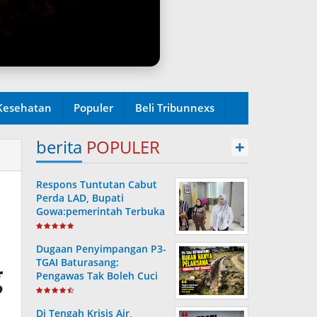
Kesehatan
Populer
Beli Tribunnexs
berita
POPULER
+
Respons Tuntutan Cabut
Perda LAD, Bupati
Gowa:pemerintah Terbuka
Untuk Evaluasi dan Dialog
Dugaan Penyimpangan P3-
TGAI Baturasang:
g
Pengawas Tak Boleh Cuci
Tangan
Di Tengah Krisis Air,