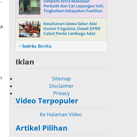
.
Denpom XIV/4 Makassar
Perbaiki dan Cat Lapangan Voli,
Tingkatkan Kelayakan Fasilitas
Olahraga
Kesultanan Gowa Gelar Aksi
ta
Damai 5 Agustus, Desak DPRD
Cabut Perda Lembaga Adat
Daerah Nomor 5 Tahun 2016
+ Indeks Berita
Iklan
n
Sitemap
Disclaimer
Privacy
Video Terpopuler
Ke Halaman Video
Artikel Pilihan