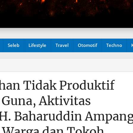
Seleb
Lifestyle
Travel
Otomotif
Techno
han Tidak Produktif
 Guna, Aktivitas
 H. Baharuddin Ampan
 Warga dan Tokoh