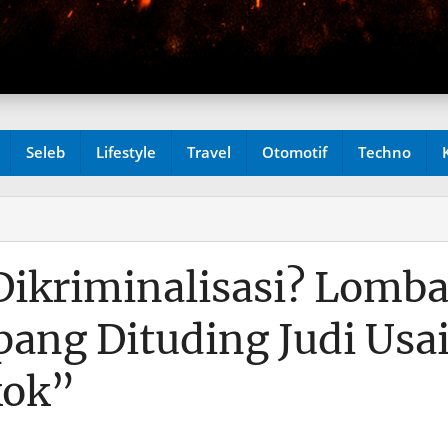
Seleb
Lifestyle
Travel
Otomotif
Techno
Dikriminalisasi? Lomb
ang Dituding Judi Usa
kok”