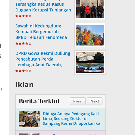
Tersangka Kedua Kasus
Dugaan Korupsi Tunjangan
Perumahan DPRD
Sawah di Kedungdung
Kembali Bergemuruh,
BPBD Telusuri Fenomena
yang Masih Menjadi Teka-
l
teki
DPRD Gowa Resmi Dukung
g
Pencabutan Perda
Lembaga Adat Daerah,
Tegaskan Komitmen Jaga
Marwah Kesultanan Gowa
Iklan
n
Berita Terkini
Prev
Next
Diduga Aniaya Pedagang Kaki
Lima, Seorang Dokter di
Sampang Resmi Dilaporkan ke
Polisi