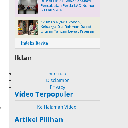
RDP di DPRD Gowa Sepakati
k
Pencabutan Perda LAD Nomor
5 Tahun 2016
"Rumah Nyaris Roboh,
Keluarga Dul Rahman Dapat
Uluran Tangan Lewat Program
Jumat Berkah TNI"
+ Indeks Berita
Iklan
Sitemap
Disclaimer
Privacy
Video Terpopuler
Ke Halaman Video
k
Artikel Pilihan