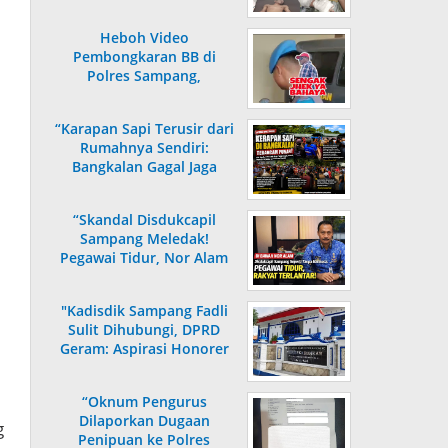
Jalani Perawatan Intensif
Heboh Video
Pembongkaran BB di
Polres Sampang,
Warganet: “Mana Mungkin
Orang Luar Bisa Masuk!”
“Karapan Sapi Terusir dari
Rumahnya Sendiri:
Bangkalan Gagal Jaga
Warisan”
“Skandal Disdukcapil
Sampang Meledak!
Pegawai Tidur, Nor Alam
Bungkam, Publik Murka”
"Kadisdik Sampang Fadli
Sulit Dihubungi, DPRD
Geram: Aspirasi Honorer
Lebih 10 Tahun Tak
Digubris"
“Oknum Pengurus
Dilaporkan Dugaan
g
Penipuan ke Polres