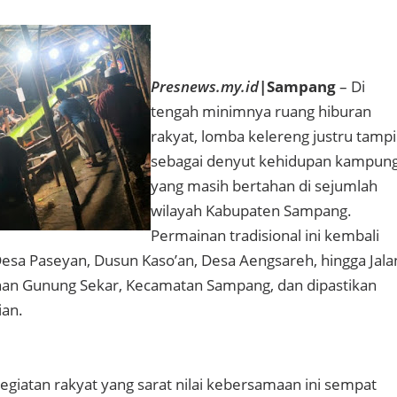
Presnews.my.id
|Sampang
– Di
tengah minimnya ruang hiburan
rakyat, lomba kelereng justru tampi
sebagai denyut kehidupan kampun
yang masih bertahan di sejumlah
wilayah Kabupaten Sampang.
Permainan tradisional ini kembali
 Desa Paseyan, Dusun Kaso’an, Desa Aengsareh, hingga Jala
han Gunung Sekar, Kecamatan Sampang, dan dipastikan
ian.
egiatan rakyat yang sarat nilai kebersamaan ini sempat