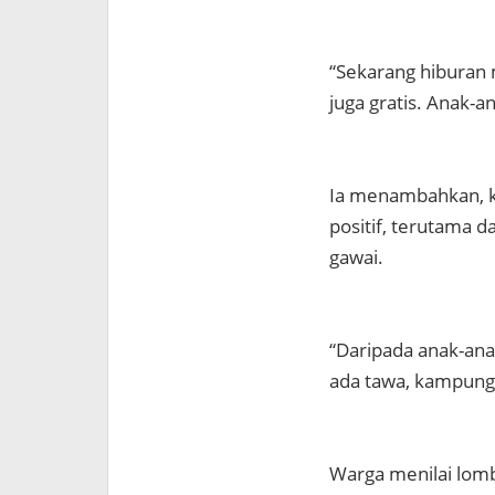
“Sekarang hiburan m
juga gratis. Anak-a
Ia menambahkan, k
positif, terutama 
gawai.
“Daripada anak-anak
ada tawa, kampung j
Warga menilai lom