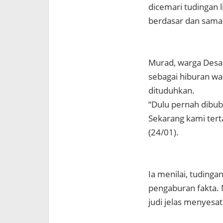
dicemari tudingan 
berdasar dan sama 
Murad, warga Desa
sebagai hiburan war
dituduhkan.
“Dulu pernah dibuba
Sekarang kami tert
(24/01).
Ia menilai, tuding
pengaburan fakta.
judi jelas menyesa