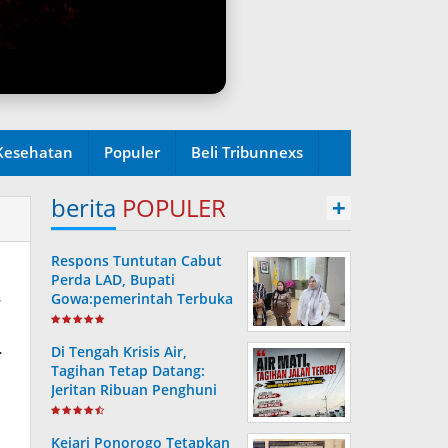
Kesehatan
Populer
Beli Tribunnexs
berita
POPULER
+
Respons Tuntutan Cabut
a
Perda LAD, Bupati
Gowa:pemerintah Terbuka
Untuk Evaluasi dan Dialog
i
Di Tengah Krisis Air,
Tagihan Tetap Datang:
Jeritan Ribuan Penghuni
Kokoh City Bangkalan
Kejari Ponorogo Tetapkan