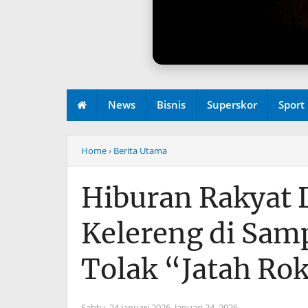
News
Bisnis
Superskor
Sport
Redaksi
Home
› Berita Utama
Hiburan Rakyat 
Kelereng di Samp
Tolak “Jatah Ro
Sabtu, 24 Januari 2026,
Januari 24, 2026