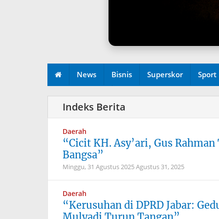
News
Bisnis
Superskor
Sport
Redaksi
Daerah
“Cicit KH. Asy’ari, Gus Rahman
Bangsa”
Minggu, 31 Agustus 2025
Agustus 31, 2025
Daerah
“Kerusuhan di DPRD Jabar: Ged
Mulyadi Turun Tangan”