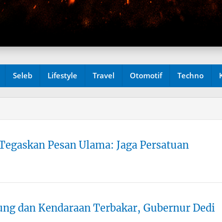
Seleb
Lifestyle
Travel
Otomotif
Techno
 Tegaskan Pesan Ulama: Jaga Persatuan
ung dan Kendaraan Terbakar, Gubernur Dedi